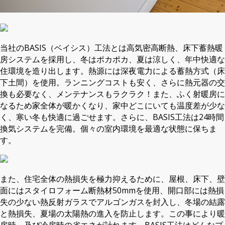
当社のBASIS（ベイシス）工法とは高気密高断熱、床下蓄熱暖
房システムを採用し、冬はポカポカ、夏は涼しく、年中快適な
住環境を造り出します。熱源には深夜電力による蓄熱方式（床
下土間）を使用。ランニングコストも安く、さらに熱元器の交
換も必要なく、メンテナンスもラクラク！また、ふく射暖房に
なるため家全体が暖かくなり、家中どこにいても温度差が少な
く、寒い冬も快適に過ごせます。さらに、BASIS工法は24時間
換気システムを完備。個々の室内環境を最適な状態に保ちま
す。
また、住宅全体の熱損失を極力抑えるために、屋根、床下、壁
面にはスタイロフォーム断熱材50mmを使用、開口部には熱損
失の少ない熱反射ガラスでアルゴンガスを封入し、冬場の結露
と熱損失、夏場の太陽熱の進入を防止します。この事により暖
房時、及び冷房時の省エネが計れます。BASIS工法はどんなプ